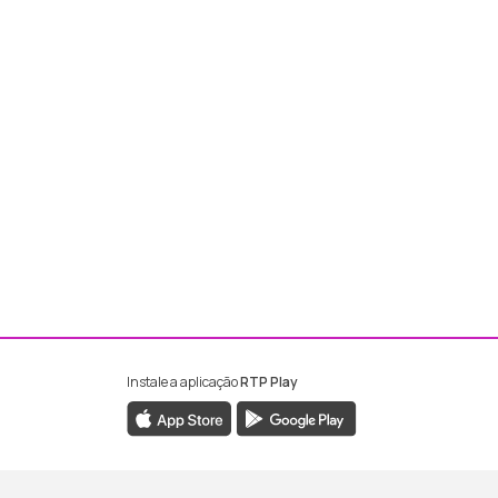
Instale a aplicação
RTP Play
ebook da RTP Madeira
nstagram da RTP Madeira