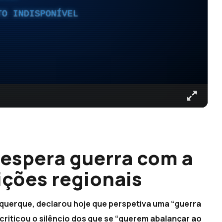
TO INDISPONÍVEL
espera guerra com a
ições regionais
querque, declarou hoje que perspetiva uma “guerra
 criticou o silêncio dos que se “querem abalançar ao