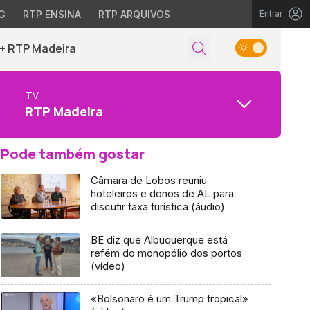
G
RTP ENSINA
RTP ARQUIVOS
Entrar
+ RTP Madeira
TV
RTP Madeira
Pode também gostar
Câmara de Lobos reuniu
hoteleiros e donos de AL para
discutir taxa turística (áudio)
BE diz que Albuquerque está
refém do monopólio dos portos
(vídeo)
«Bolsonaro é um Trump tropical»