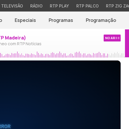
TELEVISÃO
RÁDIO
RTP PLAY
RTP PALCO
RTP ZIG ZA
o
Especiais
Programas
Programação
TP Madeira)
NO AR
neo com RTP Notícias
RROR