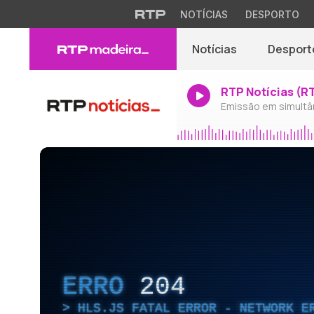
NOTÍCIAS
DESPORTO
Notícias
Desport
RTP Notícias (R
Emissão em simultâ
ERRO
204
HLS.JS FATAL ERROR - NETWORK E