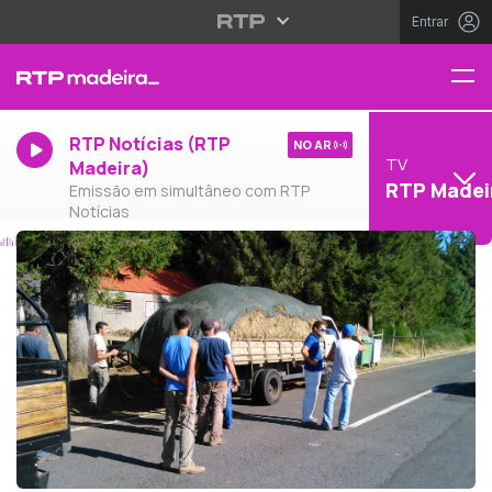
Entrar
RTP Notícias (RTP
NO AR
TV
Madeira)
RTP Madei
Emissão em simultâneo com RTP
Notícias