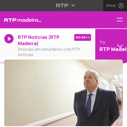
Entrar
RTP Notícias (RTP
NO AR
TV
Madeira)
RTP Madei
Emissão em simultâneo com RTP
Notícias