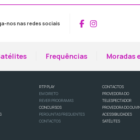
Aceder ao Fac
Aceder ao I
ga-nos nas redes sociais
atélites
Frequências
Moradas e
RTP PLAY
CONTACTOS
EM DIRETO
PROVEDORA DO
REVER PROGRAMAS
TELESPECTADOR
CONCURSOS
PROVEDORA DO OUVI
S
PERGUNTAS FREQUENTES
ACESSIBILIDADES
CONTACTOS
SATÉLITES