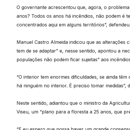
O governante acrescentou que, agora, o problema 
anos? Todos os anos há incêndios, não podem é ter
concentrados aqui em alguns territórios”, defendeu
Manuel Castro Almeida indicou que as alterações 
tem de se adaptar” e, nesse sentido, apontou a ne
populações não podem ficar sujeitas” aos incêndios
“O interior tem enormes dificuldades, se ainda têm 
há ninguém no interior. É preciso tomar medidas”,
Neste sentido, adiantou que o ministro da Agricult
Viseu, um “plano para a floresta a 25 anos, que p
“E eu espero que possa haver um grande consenso 