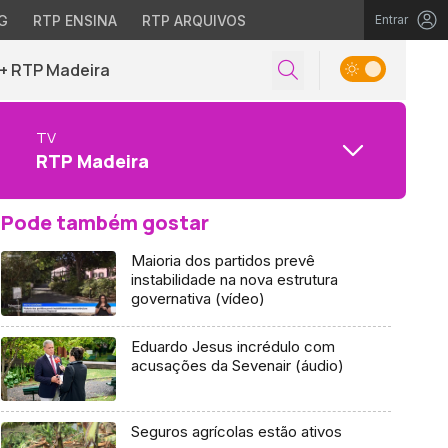
G
RTP ENSINA
RTP ARQUIVOS
Entrar
+ RTP Madeira
TV
RTP Madeira
Pode também gostar
Maioria dos partidos prevê
instabilidade na nova estrutura
governativa (vídeo)
Eduardo Jesus incrédulo com
acusações da Sevenair (áudio)
Seguros agrícolas estão ativos