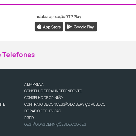
Instale a aplicação
RTP Play
ebook da RTP Madeira
nstagram da RTP Madeira
 Telefones
A EMPRESA
CONSELHO GERAL INDEPENDENTE
CONSELHO DE OPINIÃO
NTE
CONTRATO DE CONCESSÃO DO SERVIÇO PÚBLICO
DE RÁDIO E TELEVISÃO
RGPD
GESTÃO DAS DEFINIÇÕES DE COOKIES