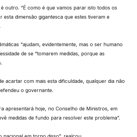
é outro. “É como é que vamos parar isto todos os
 esta dimensão gigantesca que estes tiveram e
.
climáticas “ajudam, evidentemente, mas o ser humano
cessidade de se “tomarem medidas, porque as
.
de acartar com mais esta dificuldade, qualquer dia não
 defendeu o governante.
ura apresentará hoje, no Conselho de Ministros, em
revê medidas de fundo para resolver este problema”.
nacional em torno disso”, realçou.