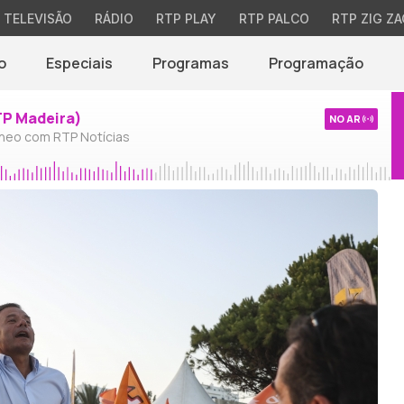
TELEVISÃO
RÁDIO
RTP PLAY
RTP PALCO
RTP ZIG ZA
o
Especiais
Programas
Programação
TP Madeira)
NO AR
neo com RTP Notícias