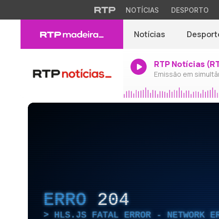
NOTÍCIAS
DESPORTO
Notícias
Desport
RTP Notícias (R
Emissão em simultâ
ERRO
204
HLS.JS FATAL ERROR - NETWORK E