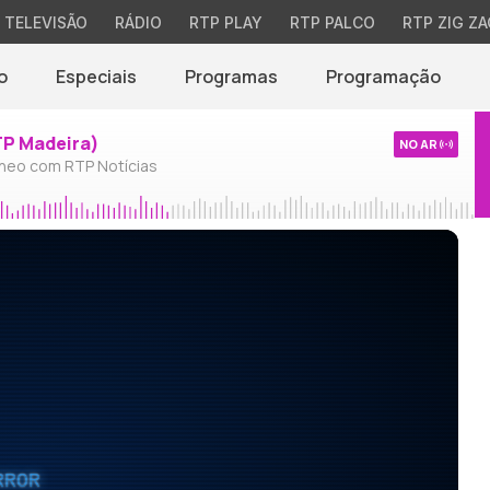
TELEVISÃO
RÁDIO
RTP PLAY
RTP PALCO
RTP ZIG ZA
o
Especiais
Programas
Programação
TP Madeira)
NO AR
neo com RTP Notícias
RROR