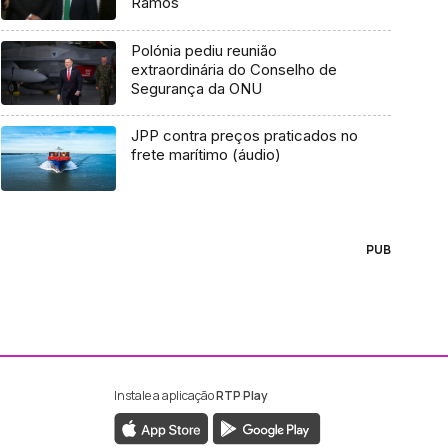
Ramos
Polónia pediu reunião
extraordinária do Conselho de
Segurança da ONU
JPP contra preços praticados no
frete marítimo (áudio)
PUB
Instale a aplicação
RTP Play
ebook da RTP Madeira
nstagram da RTP Madeira