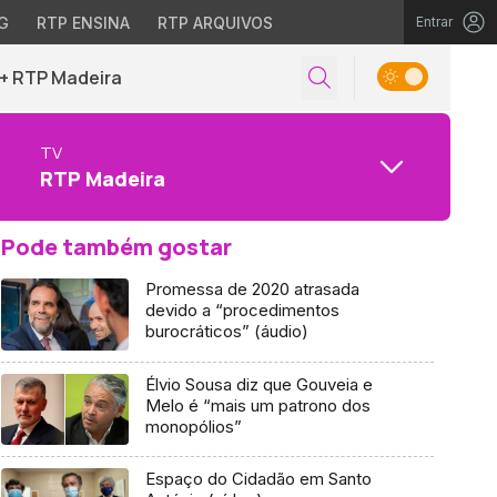
G
RTP ENSINA
RTP ARQUIVOS
Entrar
+ RTP Madeira
TV
RTP Madeira
Pode também gostar
Promessa de 2020 atrasada
devido a “procedimentos
burocráticos” (áudio)
Élvio Sousa diz que Gouveia e
Melo é “mais um patrono dos
monopólios”
Espaço do Cidadão em Santo