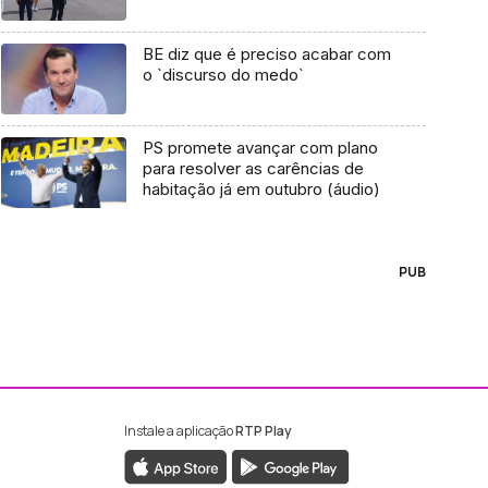
BE diz que é preciso acabar com
o `discurso do medo`
PS promete avançar com plano
para resolver as carências de
habitação já em outubro (áudio)
PUB
Instale a aplicação
RTP Play
ebook da RTP Madeira
nstagram da RTP Madeira