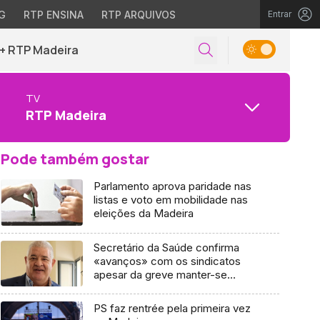
G
RTP ENSINA
RTP ARQUIVOS
Entrar
+ RTP Madeira
TV
RTP Madeira
Pode também gostar
Parlamento aprova paridade nas
listas e voto em mobilidade nas
eleições da Madeira
Secretário da Saúde confirma
«avanços» com os sindicatos
apesar da greve manter-se
(áudio)
PS faz rentrée pela primeira vez