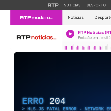
NOTÍCIAS
DESPORTO
Notícias
Desport
RTP Notícias (R
Emissão em simultâ
ERRO
204
HLS.JS FATAL ERROR - NETWORK E