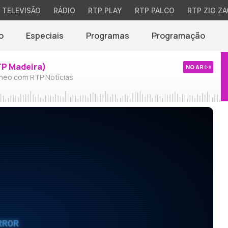
TELEVISÃO
RÁDIO
RTP PLAY
RTP PALCO
RTP ZIG ZA
o
Especiais
Programas
Programação
TP Madeira)
NO AR
neo com RTP Notícias
RROR