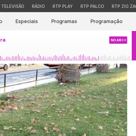
TELEVISÃO
RÁDIO
RTP PLAY
RTP PALCO
RTP ZIG ZA
o
Especiais
Programas
Programação
ira
NO AR