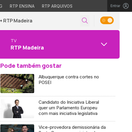
G
RTP ENSINA
RTP ARQUIVOS
Entrar
+ RTP Madeira
TV
RTP Madeira
Pode também gostar
Albuquerque contra cortes no
POSEI
Candidato do Iniciativa Liberal
quer um Parlamento Europeu
com mais iniciativa legislativa
Vice-provedora demissionária da