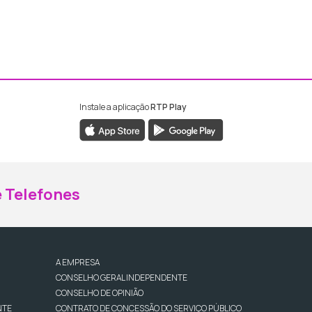
Instale a aplicação
RTP Play
ebook da RTP Madeira
nstagram da RTP Madeira
 Telefones
A EMPRESA
CONSELHO GERAL INDEPENDENTE
CONSELHO DE OPINIÃO
NTE
CONTRATO DE CONCESSÃO DO SERVIÇO PÚBLICO