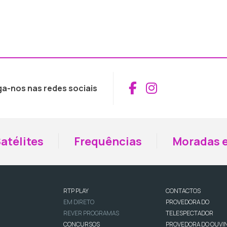
Aceder ao Fac
Aceder ao I
ga-nos nas redes sociais
atélites
Frequências
Moradas e
RTP PLAY
CONTACTOS
EM DIRETO
PROVEDORA DO
REVER PROGRAMAS
TELESPECTADOR
CONCURSOS
PROVEDORA DO OUVI