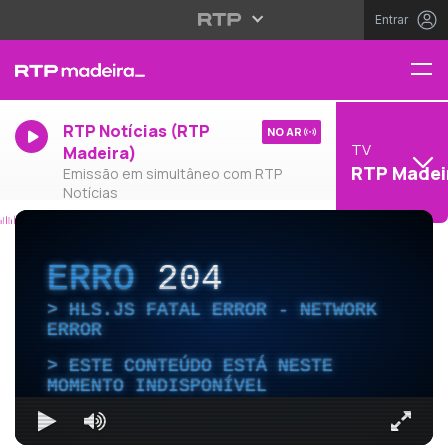
Entrar
RTP Notícias (RTP
NO AR
TV
Madeira)
RTP Madei
Emissão em simultâneo com RTP
Notícias
ERRO
204
HLS.JS FATAL ERROR - NETWORK
ERROR
ESTE CONTEÚDO ESTÁ NESTE
MOMENTO INDISPONÍVEL