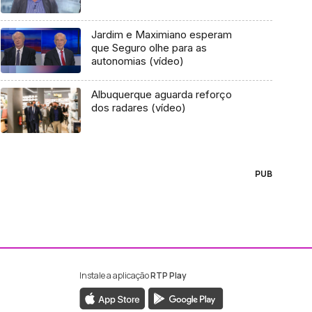
Jardim e Maximiano esperam
que Seguro olhe para as
autonomias (vídeo)
Albuquerque aguarda reforço
dos radares (vídeo)
PUB
Instale a aplicação
RTP Play
ebook da RTP Madeira
nstagram da RTP Madeira