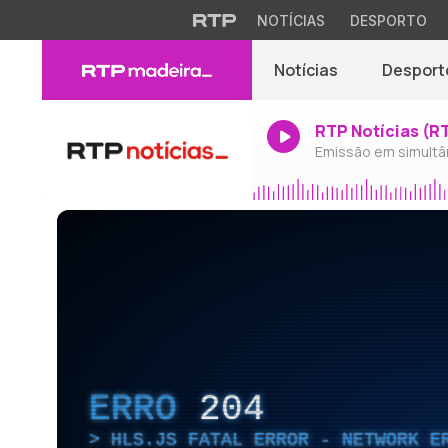
NOTÍCIAS
DESPORTO
Notícias
Desport
RTP Notícias (R
Emissão em simultâ
ERRO
204
HLS.JS FATAL ERROR - NETWORK E