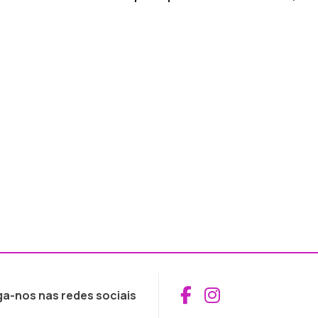
Aceder ao Fac
Aceder ao I
ga-nos nas redes sociais