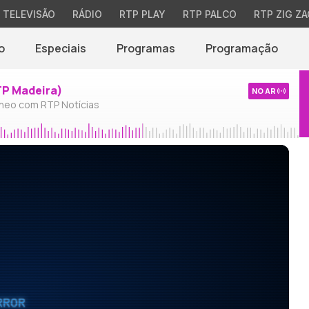
TELEVISÃO
RÁDIO
RTP PLAY
RTP PALCO
RTP ZIG ZA
o
Especiais
Programas
Programação
TP Madeira)
NO AR
neo com RTP Notícias
RROR