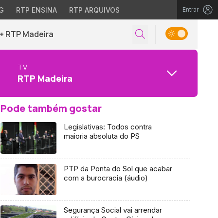
G
RTP ENSINA
RTP ARQUIVOS
Entrar
+ RTP Madeira
TV
RTP Madeira
Pode também gostar
Legislativas: Todos contra
maioria absoluta do PS
PTP da Ponta do Sol que acabar
com a burocracia (áudio)
Segurança Social vai arrendar