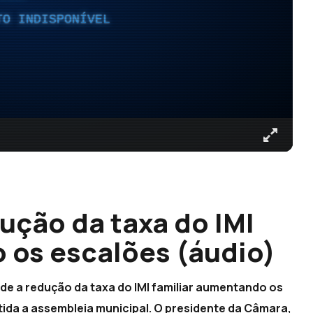
TO INDISPONÍVEL
ução da taxa do IMI
 os escalões (áudio)
e a redução da taxa do IMI familiar aumentando os
ida a assembleia municipal. O presidente da Câmara,