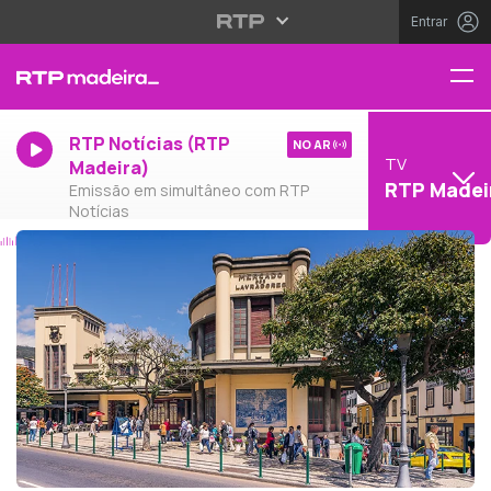
Entrar
RTP Notícias (RTP
NO AR
TV
Madeira)
RTP Madei
Emissão em simultâneo com RTP
Notícias