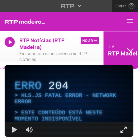
Entrar
RTP Notícias (RTP
NO AR
TV
Madeira)
RTP Madei
Emissão em simultâneo com RTP
Notícias
ERRO
204
HLS.JS FATAL ERROR - NETWORK
ERROR
ESTE CONTEÚDO ESTÁ NESTE
MOMENTO INDISPONÍVEL