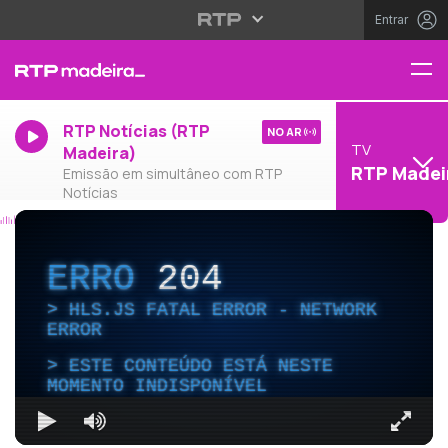
Entrar
RTP Notícias (RTP
NO AR
TV
Madeira)
RTP Madei
Emissão em simultâneo com RTP
Notícias
ERRO
204
HLS.JS FATAL ERROR - NETWORK
ERROR
ESTE CONTEÚDO ESTÁ NESTE
MOMENTO INDISPONÍVEL