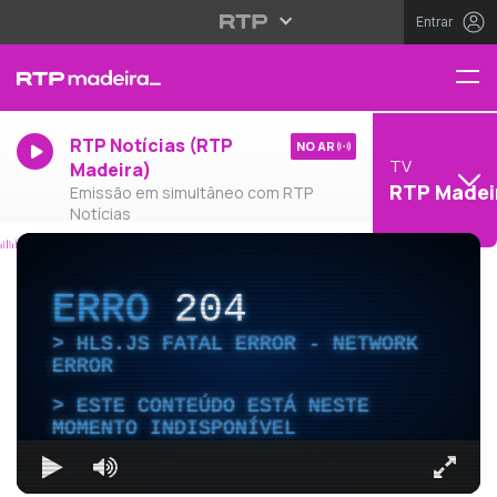
Entrar
RTP Notícias (RTP
NO AR
TV
Madeira)
RTP Madei
Emissão em simultâneo com RTP
Notícias
ERRO
204
HLS.JS FATAL ERROR - NETWORK
ERROR
ESTE CONTEÚDO ESTÁ NESTE
MOMENTO INDISPONÍVEL