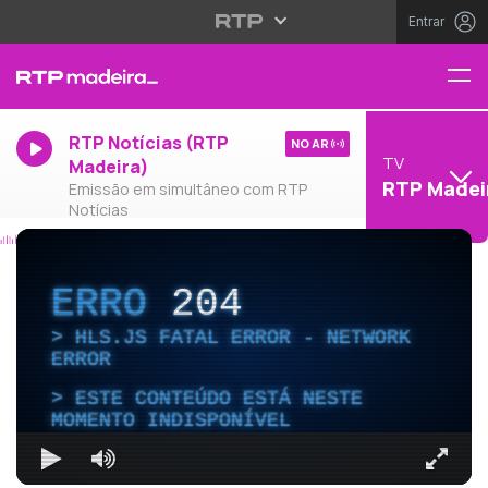
Entrar
RTP Notícias (RTP
NO AR
TV
Madeira)
RTP Madei
Emissão em simultâneo com RTP
Notícias
ERRO
204
HLS.JS FATAL ERROR - NETWORK
ERROR
ESTE CONTEÚDO ESTÁ NESTE
MOMENTO INDISPONÍVEL