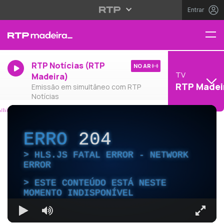
Entrar
RTP Notícias (RTP
NO AR
TV
Madeira)
RTP Madei
Emissão em simultâneo com RTP
Notícias
ERRO
204
HLS.JS FATAL ERROR - NETWORK
ERROR
ESTE CONTEÚDO ESTÁ NESTE
MOMENTO INDISPONÍVEL