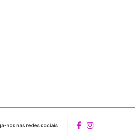
Aceder ao Fac
Aceder ao I
ga-nos nas redes sociais