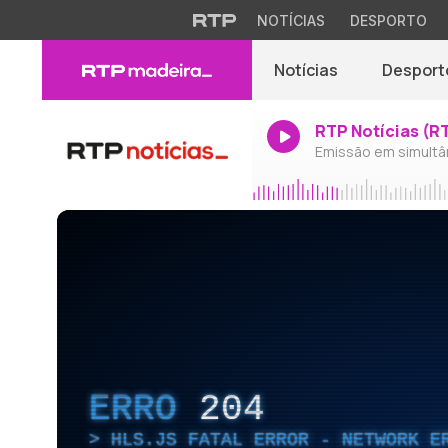
NOTÍCIAS
DESPORTO
Notícias
Desport
RTP Notícias (R
Emissão em simultâ
ERRO
204
HLS.JS FATAL ERROR - NETWORK E