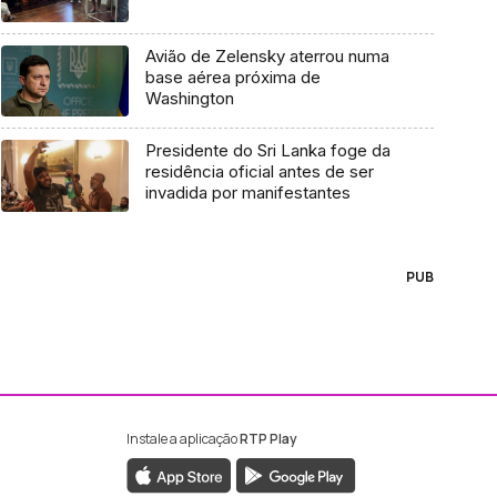
Avião de Zelensky aterrou numa
base aérea próxima de
Washington
Presidente do Sri Lanka foge da
residência oficial antes de ser
invadida por manifestantes
PUB
Instale a aplicação
RTP Play
ebook da RTP Madeira
nstagram da RTP Madeira