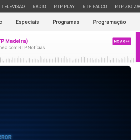
TELEVISÃO
RÁDIO
RTP PLAY
RTP PALCO
RTP ZIG ZA
o
Especiais
Programas
Programação
TP Madeira)
NO AR
neo com RTP Notícias
RROR