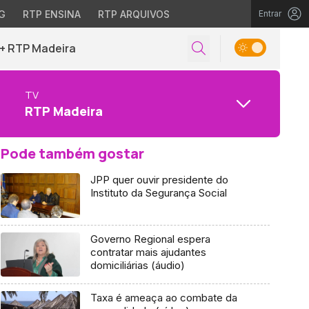
G
RTP ENSINA
RTP ARQUIVOS
Entrar
+ RTP Madeira
TV
RTP Madeira
Pode também gostar
JPP quer ouvir presidente do
Instituto da Segurança Social
Governo Regional espera
contratar mais ajudantes
domiciliárias (áudio)
Taxa é ameaça ao combate da