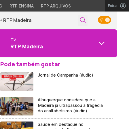
G
RTP ENSINA
RTP ARQUIVOS
Entrar
+ RTP Madeira
TV
RTP Madeira
Pode também gostar
Jornal de Campanha (áudio)
Albuquerque considera que a
Madeira já ultrapassou a tragédia
do analfabetismo (áudio)
Saúde em destaque no