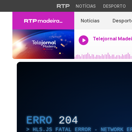
NOTÍCIAS
DESPORTO
Notícias
Desport
Telejornal Made
ERRO
204
HLS.JS FATAL ERROR - NETWORK E