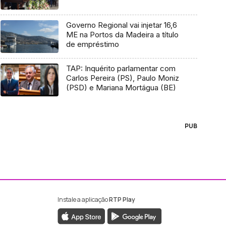
Governo Regional vai injetar 16,6
ME na Portos da Madeira a título
de empréstimo
TAP: Inquérito parlamentar com
Carlos Pereira (PS), Paulo Moniz
(PSD) e Mariana Mortágua (BE)
PUB
Instale a aplicação
RTP Play
ebook da RTP Madeira
nstagram da RTP Madeira