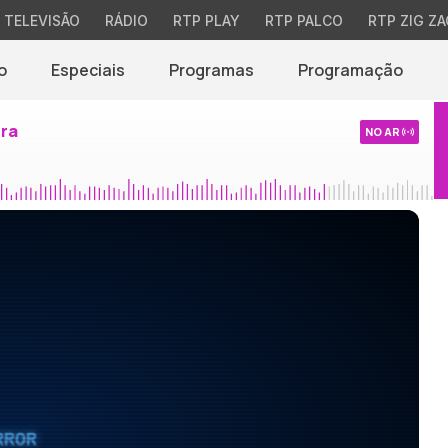
TELEVISÃO
RÁDIO
RTP PLAY
RTP PALCO
RTP ZIG ZA
o
Especiais
Programas
Programação
ira
NO AR
RROR