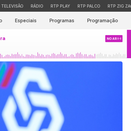
TELEVISÃO
RÁDIO
RTP PLAY
RTP PALCO
RTP ZIG ZA
o
Especiais
Programas
Programação
ira
NO AR