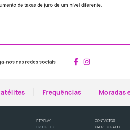
umento de taxas de juro de um nível diferente.
Aceder ao Fac
Aceder ao I
ga-nos nas redes sociais
atélites
Frequências
Moradas e
RTP PLAY
CONTACTOS
EM DIRETO
PROVEDORA DO