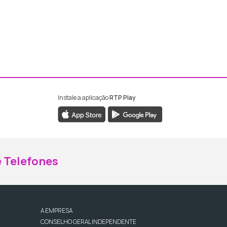
Instale a aplicação
RTP Play
ebook da RTP Madeira
nstagram da RTP Madeira
 Telefones
A EMPRESA
CONSELHO GERAL INDEPENDENTE