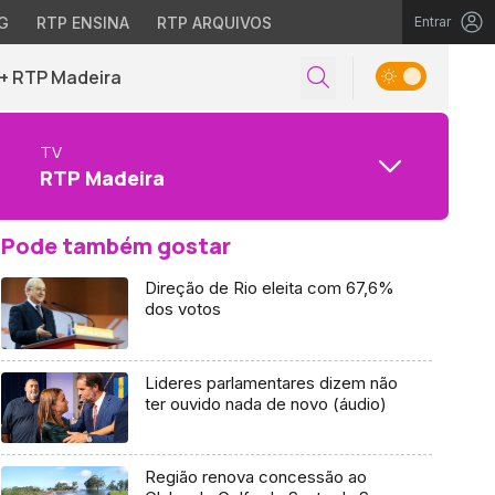
G
RTP ENSINA
RTP ARQUIVOS
Entrar
+ RTP Madeira
TV
RTP Madeira
Pode também gostar
Direção de Rio eleita com 67,6%
dos votos
Lideres parlamentares dizem não
ter ouvido nada de novo (áudio)
Região renova concessão ao