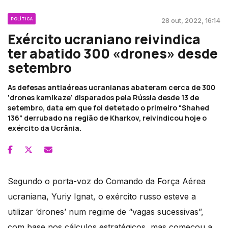
POLÍTICA
28 out, 2022, 16:14
Exército ucraniano reivindica
ter abatido 300 «drones» desde
setembro
As defesas antiaéreas ucranianas abateram cerca de 300
‘drones kamikaze’ disparados pela Rússia desde 13 de
setembro, data em que foi detetado o primeiro “Shahed
136” derrubado na região de Kharkov, reivindicou hoje o
exército da Ucrânia.
Segundo o porta-voz do Comando da Força Aérea
ucraniana, Yuriy Ignat, o exército russo esteve a
utilizar ‘drones’ num regime de “vagas sucessivas”,
com base nos cálculos estratégicos, mas começou a