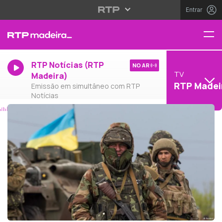
Entrar
RTP Notícias (RTP
NO AR
TV
Madeira)
RTP Madei
Emissão em simultâneo com RTP
Notícias