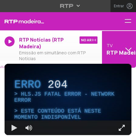
Entrar
RTP Notícias (RTP
NO AR
TV
Madeira)
RTP Madei
Emissão em simultâneo com RTP
Notícias
ERRO
204
HLS.JS FATAL ERROR - NETWORK
ERROR
ESTE CONTEÚDO ESTÁ NESTE
MOMENTO INDISPONÍVEL