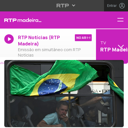
Entrar
RTP Notícias (RTP
NO AR
TV
Madeira)
RTP Madei
Emissão em simultâneo com RTP
Notícias