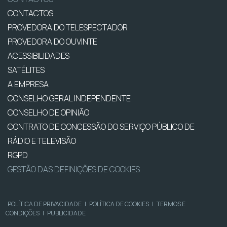
CONTACTOS
PROVEDORA DO TELESPECTADOR
PROVEDORA DO OUVINTE
ACESSIBILIDADES
SATÉLITES
A EMPRESA
CONSELHO GERAL INDEPENDENTE
CONSELHO DE OPINIÃO
CONTRATO DE CONCESSÃO DO SERVIÇO PÚBLICO DE
RÁDIO E TELEVISÃO
RGPD
GESTÃO DAS DEFINIÇÕES DE COOKIES
POLÍTICA DE PRIVACIDADE
|
POLÍTICA DE COOKIES
|
TERMOS E
CONDIÇÕES
|
PUBLICIDADE