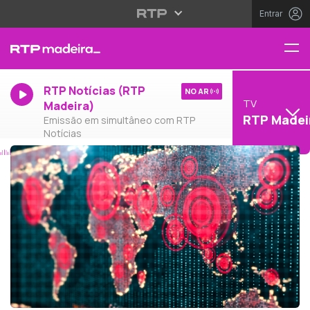
Entrar
RTP Notícias (RTP
NO AR
TV
Madeira)
RTP Madei
Emissão em simultâneo com RTP
Notícias