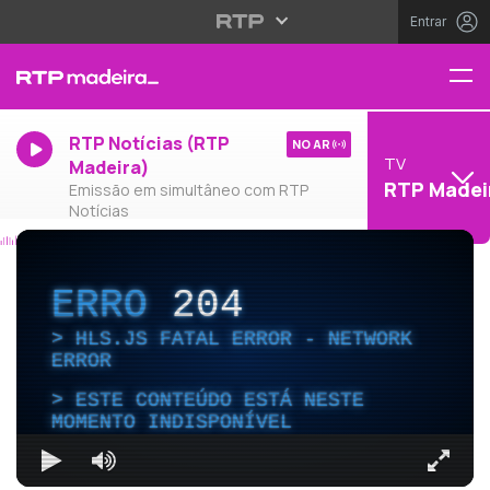
Entrar
RTP Notícias (RTP
NO AR
TV
Madeira)
RTP Madei
Emissão em simultâneo com RTP
Notícias
ERRO
204
HLS.JS FATAL ERROR - NETWORK
ERROR
ESTE CONTEÚDO ESTÁ NESTE
MOMENTO INDISPONÍVEL