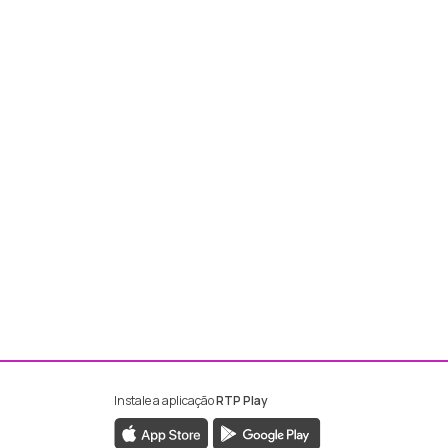
Instale a aplicação
RTP Play
ebook da RTP Madeira
nstagram da RTP Madeira