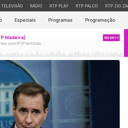
TELEVISÃO
RÁDIO
RTP PLAY
RTP PALCO
RTP ZIG ZA
o
Especiais
Programas
Programação
TP Madeira)
NO AR
neo com RTP Notícias