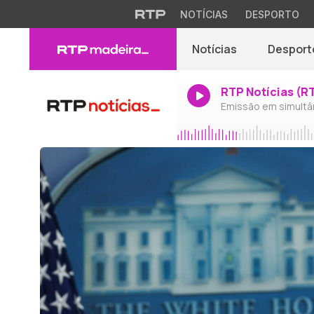
NOTÍCIAS
DESPORTO
Notícias
Desport
RTP Notícias (R
Emissão em simultâ