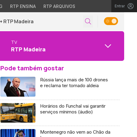
G
RTP ENSINA
RTP ARQUIVOS
Entrar
+ RTP Madeira
TV
RTP Madeira
Pode também gostar
Rússia lança mais de 100 drones
e reclama ter tomado aldeia
Horários do Funchal vai garantir
serviços mínimos (áudio)
Montenegro não vem ao Chão da