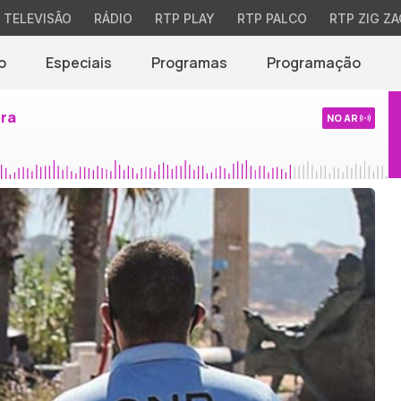
TELEVISÃO
RÁDIO
RTP PLAY
RTP PALCO
RTP ZIG ZA
o
Especiais
Programas
Programação
ira
NO AR