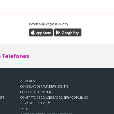
Instale a aplicação
RTP Play
ebook da RTP Madeira
nstagram da RTP Madeira
 Telefones
A EMPRESA
CONSELHO GERAL INDEPENDENTE
CONSELHO DE OPINIÃO
NTE
CONTRATO DE CONCESSÃO DO SERVIÇO PÚBLICO
DE RÁDIO E TELEVISÃO
RGPD