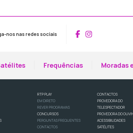
Aceder ao Fac
Aceder ao I
ga-nos nas redes sociais
atélites
Frequências
Moradas e
RTP PLAY
CONTACTOS
EM DIRETO
PROVEDORA DO
REVER PROGRAMAS
TELESPECTADOR
CONCURSOS
PROVEDORA DO OUVI
S
PERGUNTAS FREQUENTES
ACESSIBILIDADES
CONTACTOS
SATÉLITES