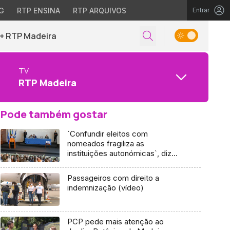
G
RTP ENSINA
RTP ARQUIVOS
Entrar
+ RTP Madeira
TV
RTP Madeira
Pode também gostar
`Confundir eleitos com
nomeados fragiliza as
instituições autonómicas`, diz
Tranquada Gomes
Passageiros com direito a
indemnização (vídeo)
PCP pede mais atenção ao