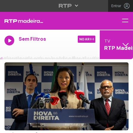
Entrar
Sem Filtros
NO AR
TV
RTP Madei