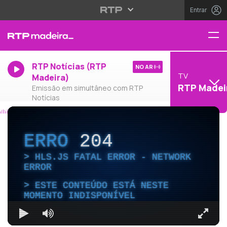
Entrar
RTP Notícias (RTP
NO AR
TV
Madeira)
RTP Madei
Emissão em simultâneo com RTP
Notícias
ERRO
204
HLS.JS FATAL ERROR - NETWORK
ERROR
ESTE CONTEÚDO ESTÁ NESTE
MOMENTO INDISPONÍVEL