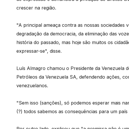
crescer na região.
"A principal ameaça contra as nossas sociedades v
degradação da democracia, da eliminação das vozes
história do passado, mas hoje são muitos os cidad
expressar-se", disse.
Luís Almagro chamou o Presidente da Venezuela de 
Petróleos da Venezuela SA, defendendo ações, com
venezuelanos.
"Sem isso (sanções), só podemos esperar mais narco
(?) todos sabemos as consequências para um país 
Por outro lado, explicou que "a premissa não é u