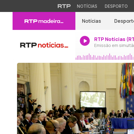
NOTÍCIAS
DESPORTO
Notícias
Desport
RTP Notícias (R
Emissão em simultâ