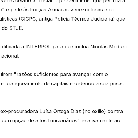
venezuelano a "iniciar o procedimento que permita a
ica" e pede às Forças Armadas Venezuelanas e ao
lísticas (CICPC, antiga Polícia Técnica Judiciária) que
m do STJE.
notificada a INTERPOL para que inclua Nicolás Maduro
acional.
stirem "razões suficientes para avançar com o
e branqueamento de capitais e ordenou a sua prisão
 ex-procuradora Luísa Ortega Díaz (no exílio) contra
corrupção de altos funcionários" relativamente ao