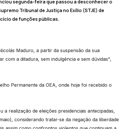
nciou segunda-feira que passou a desconhecer o
upremo Tribunal de Justiça no Exílio (STJE) de
cício de funções públicas.
colás Maduro, a partir da suspensão da sua
r com a ditadura, sem indulgência e sem dúvidas",
elho Permanente da OEA, onde hoje foi recebido o
 a realização de eleições presidenciais antecipadas,
maio), considerando tratar-se da negação da liberdade
ivis assim como confrontos violentos que continuam a