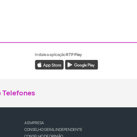
Instale a aplicação
RTP Play
ebook da RTP Madeira
nstagram da RTP Madeira
 Telefones
A EMPRESA
CONSELHO GERAL INDEPENDENTE
CONSELHO DE OPINIÃO