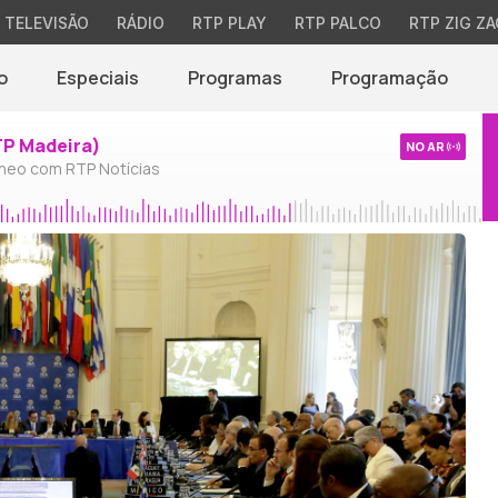
TELEVISÃO
RÁDIO
RTP PLAY
RTP PALCO
RTP ZIG ZA
o
Especiais
Programas
Programação
TP Madeira)
NO AR
neo com RTP Notícias