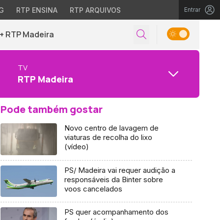
G
RTP ENSINA
RTP ARQUIVOS
Entrar
+ RTP Madeira
TV
RTP Madeira
Pode também gostar
Novo centro de lavagem de
viaturas de recolha do lixo
(vídeo)
PS/ Madeira vai requer audição a
responsáveis da Binter sobre
voos cancelados
PS quer acompanhamento dos