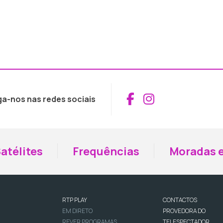
Aceder ao Fac
Aceder ao I
ga-nos nas redes sociais
atélites
Frequências
Moradas e
RTP PLAY
CONTACTOS
EM DIRETO
PROVEDORA DO
REVER PROGRAMAS
TELESPECTADOR