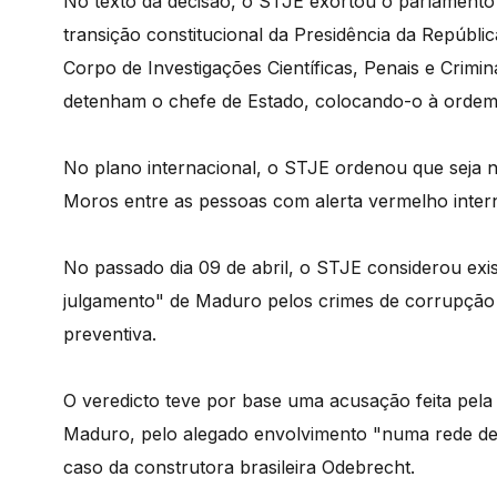
No texto da decisão, o STJE exortou o parlamento 
transição constitucional da Presidência da Repúbl
Corpo de Investigações Científicas, Penais e Crimina
detenham o chefe de Estado, colocando-o à orde
No plano internacional, o STJE ordenou que seja 
Moros entre as pessoas com alerta vermelho intern
No passado dia 09 de abril, o STJE considerou exi
julgamento" de Maduro pelos crimes de corrupção 
preventiva.
O veredicto teve por base uma acusação feita pela
Maduro, pelo alegado envolvimento "numa rede de 
caso da construtora brasileira Odebrecht.