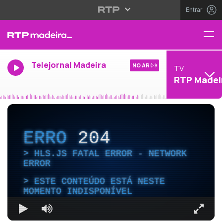
Entrar
Telejornal Madeira
NO AR
TV
RTP Madei
ERRO
204
HLS.JS FATAL ERROR - NETWORK
ERROR
ESTE CONTEÚDO ESTÁ NESTE
MOMENTO INDISPONÍVEL