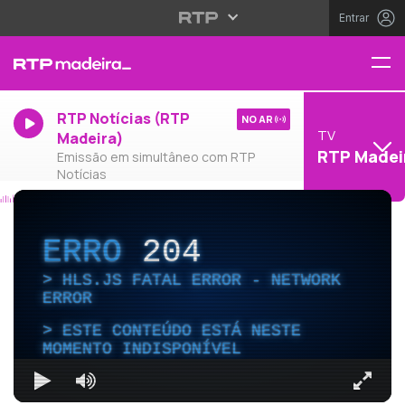
Entrar
RTP Notícias (RTP
NO AR
TV
Madeira)
RTP Madei
Emissão em simultâneo com RTP
Notícias
ERRO
204
HLS.JS FATAL ERROR - NETWORK
ERROR
ESTE CONTEÚDO ESTÁ NESTE
MOMENTO INDISPONÍVEL