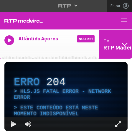
Entrar
Atlântida Açores
NO AR
TV
RTP Madei
ERRO
204
HLS.JS FATAL ERROR - NETWORK
ERROR
ESTE CONTEÚDO ESTÁ NESTE
MOMENTO INDISPONÍVEL