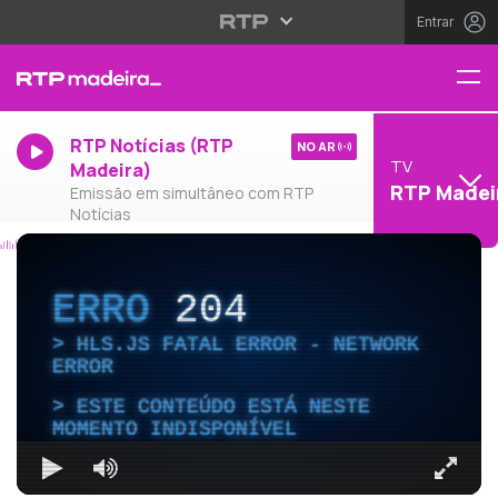
Entrar
RTP Notícias (RTP
NO AR
TV
Madeira)
RTP Madei
Emissão em simultâneo com RTP
Notícias
ERRO
204
HLS.JS FATAL ERROR - NETWORK
ERROR
ESTE CONTEÚDO ESTÁ NESTE
MOMENTO INDISPONÍVEL