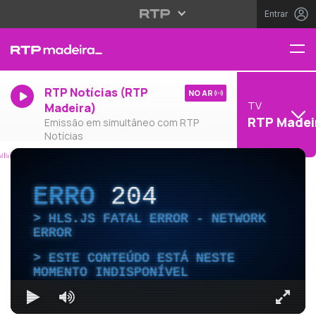
Entrar
RTP Notícias (RTP
NO AR
TV
Madeira)
RTP Madei
Emissão em simultâneo com RTP
Notícias
ERRO
204
HLS.JS FATAL ERROR - NETWORK
ERROR
ESTE CONTEÚDO ESTÁ NESTE
MOMENTO INDISPONÍVEL