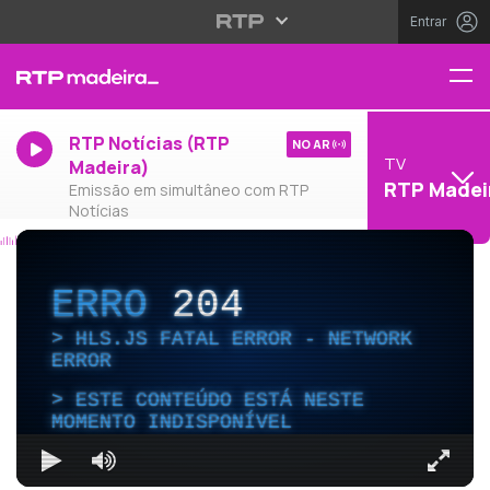
Entrar
RTP Notícias (RTP
NO AR
TV
Madeira)
RTP Madei
Emissão em simultâneo com RTP
Notícias
ERRO
204
HLS.JS FATAL ERROR - NETWORK
ERROR
ESTE CONTEÚDO ESTÁ NESTE
MOMENTO INDISPONÍVEL