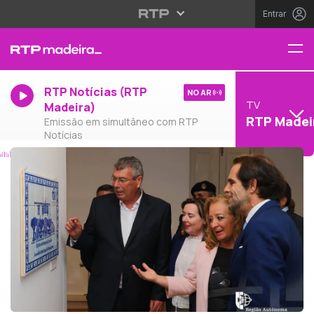
Entrar
RTP Notícias (RTP
NO AR
TV
Madeira)
RTP Madei
Emissão em simultâneo com RTP
Notícias