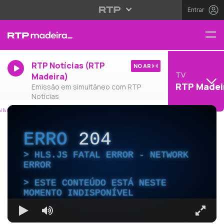
Entrar
RTP Notícias (RTP
NO AR
TV
Madeira)
RTP Madei
Emissão em simultâneo com RTP
Notícias
ERRO
204
HLS.JS FATAL ERROR - NETWORK
ERROR
ESTE CONTEÚDO ESTÁ NESTE
MOMENTO INDISPONÍVEL