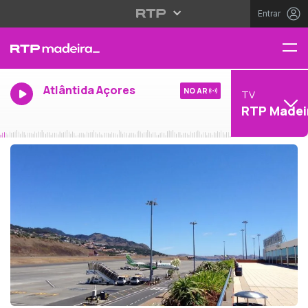
Entrar
Atlântida Açores
NO AR
TV
RTP Madei