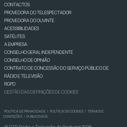
CONTACTOS
PROVEDORA DO TELESPECTADOR
PROVEDORA DO OUVINTE
ACESSIBILIDADES
SATÉLITES
A EMPRESA
CONSELHO GERAL INDEPENDENTE
CONSELHO DE OPINIÃO
CONTRATO DE CONCESSÃO DO SERVIÇO PÚBLICO DE
RÁDIO E TELEVISÃO
RGPD
GESTÃO DAS DEFINIÇÕES DE COOKIES
POLÍTICA DE PRIVACIDADE
|
POLÍTICA DE COOKIES
|
TERMOS E
CONDIÇÕES
|
PUBLICIDADE
© RTP, Rádio e Televisão de Portugal 2026