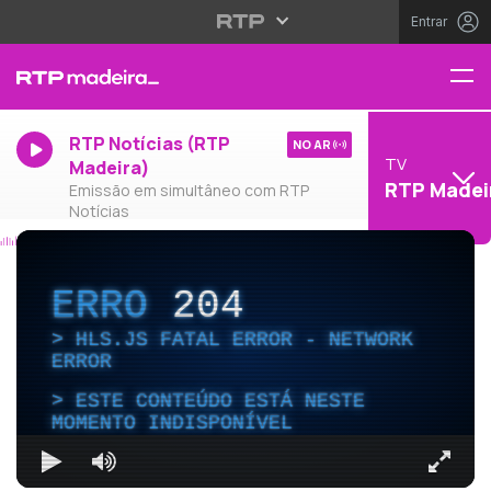
Entrar
RTP Notícias (RTP
NO AR
TV
Madeira)
RTP Madei
Emissão em simultâneo com RTP
Notícias
ERRO
204
HLS.JS FATAL ERROR - NETWORK
ERROR
ESTE CONTEÚDO ESTÁ NESTE
MOMENTO INDISPONÍVEL