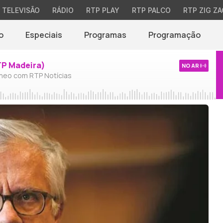
TELEVISÃO
RÁDIO
RTP PLAY
RTP PALCO
RTP ZIG ZA
o
Especiais
Programas
Programação
TP Madeira)
NO AR
neo com RTP Notícias