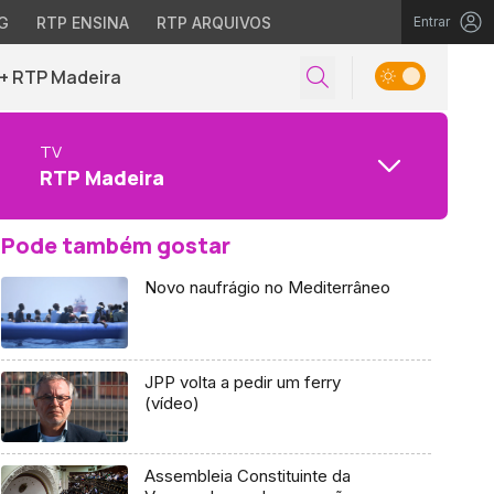
G
RTP ENSINA
RTP ARQUIVOS
Entrar
+ RTP Madeira
TV
RTP Madeira
Pode também gostar
Novo naufrágio no Mediterrâneo
JPP volta a pedir um ferry
(vídeo)
Assembleia Constituinte da