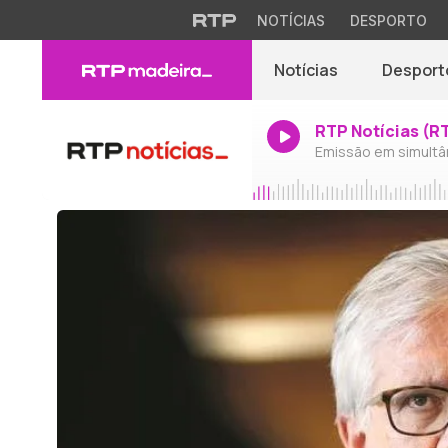
NOTÍCIAS
DESPORTO
Notícias
Desport
RTP Notícias (R
Emissão em simultâ