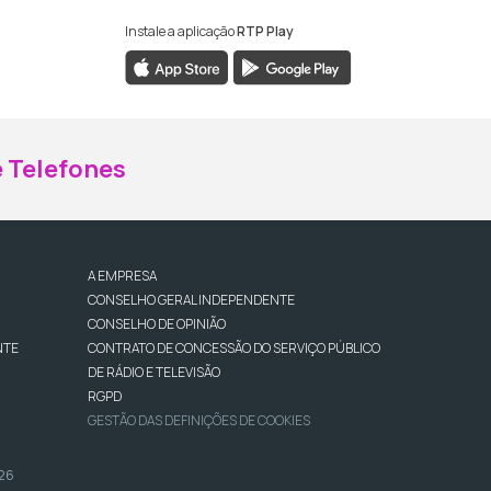
Instale a aplicação
RTP Play
ebook da RTP Madeira
nstagram da RTP Madeira
 Telefones
A EMPRESA
CONSELHO GERAL INDEPENDENTE
CONSELHO DE OPINIÃO
NTE
CONTRATO DE CONCESSÃO DO SERVIÇO PÚBLICO
DE RÁDIO E TELEVISÃO
RGPD
GESTÃO DAS DEFINIÇÕES DE COOKIES
026