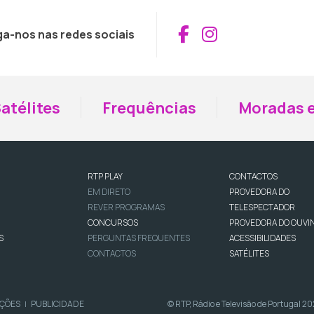
Aceder ao Fac
Aceder ao I
ga-nos nas redes sociais
atélites
Frequências
Moradas e
RTP PLAY
CONTACTOS
EM DIRETO
PROVEDORA DO
REVER PROGRAMAS
TELESPECTADOR
CONCURSOS
PROVEDORA DO OUVI
S
PERGUNTAS FREQUENTES
ACESSIBILIDADES
CONTACTOS
SATÉLITES
IÇÕES
PUBLICIDADE
© RTP, Rádio e Televisão de Portugal 2
|