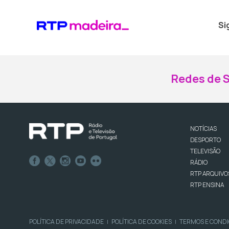
Si
Redes de S
NOTÍCIAS
DESPORTO
TELEVISÃO
RÁDIO
RTP ARQUIVO
RTP ENSINA
POLÍTICA DE PRIVACIDADE
POLÍTICA DE COOKIES
TERMOS E COND
|
|