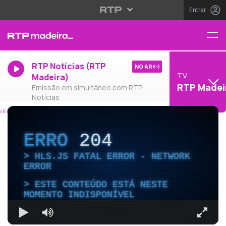
Entrar
RTP Notícias (RTP
NO AR
TV
Madeira)
RTP Madei
Emissão em simultâneo com RTP
Notícias
ERRO
204
HLS.JS FATAL ERROR - NETWORK
ERROR
ESTE CONTEÚDO ESTÁ NESTE
MOMENTO INDISPONÍVEL