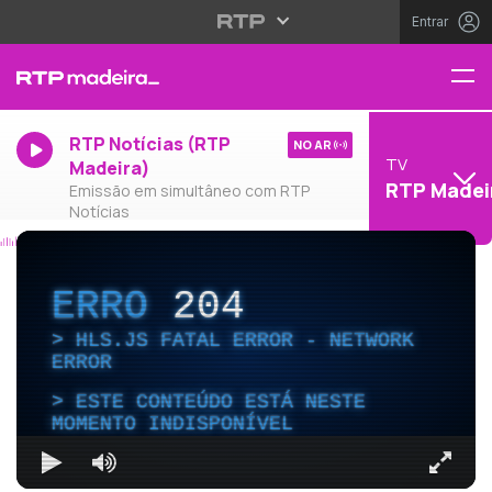
Entrar
RTP Notícias (RTP
NO AR
TV
Madeira)
RTP Madei
Emissão em simultâneo com RTP
Notícias
ERRO
204
HLS.JS FATAL ERROR - NETWORK
ERROR
ESTE CONTEÚDO ESTÁ NESTE
MOMENTO INDISPONÍVEL