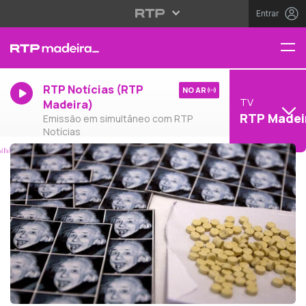
Entrar
RTP Notícias (RTP
NO AR
TV
Madeira)
RTP Madei
Emissão em simultâneo com RTP
Notícias