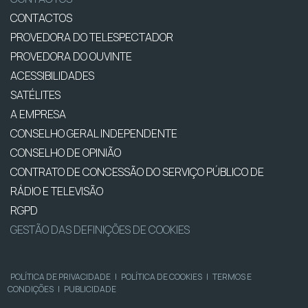
CONTACTOS
PROVEDORA DO TELESPECTADOR
PROVEDORA DO OUVINTE
ACESSIBILIDADES
SATÉLITES
A EMPRESA
CONSELHO GERAL INDEPENDENTE
CONSELHO DE OPINIÃO
CONTRATO DE CONCESSÃO DO SERVIÇO PÚBLICO DE
RÁDIO E TELEVISÃO
RGPD
GESTÃO DAS DEFINIÇÕES DE COOKIES
POLÍTICA DE PRIVACIDADE
|
POLÍTICA DE COOKIES
|
TERMOS E
CONDIÇÕES
|
PUBLICIDADE