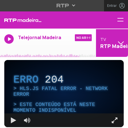
Entrar
Telejornal Madeira
NO AR
TV
RTP Madei
ERRO
204
HLS.JS FATAL ERROR - NETWORK
ERROR
ESTE CONTEÚDO ESTÁ NESTE
MOMENTO INDISPONÍVEL