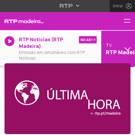
Entrar
RTP Notícias (RTP
NO AR
TV
Madeira)
RTP Madei
Emissão em simultâneo com RTP
Notícias