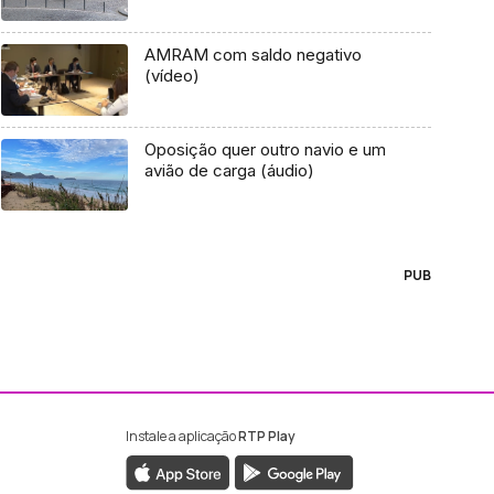
AMRAM com saldo negativo
(vídeo)
Oposição quer outro navio e um
avião de carga (áudio)
PUB
Instale a aplicação
RTP Play
ebook da RTP Madeira
nstagram da RTP Madeira