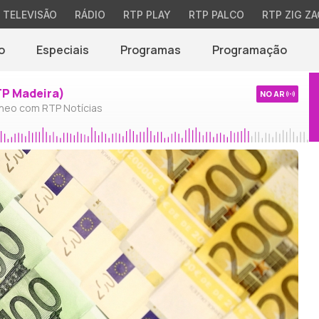
TELEVISÃO
RÁDIO
RTP PLAY
RTP PALCO
RTP ZIG ZA
o
Especiais
Programas
Programação
TP Madeira)
NO AR
neo com RTP Notícias