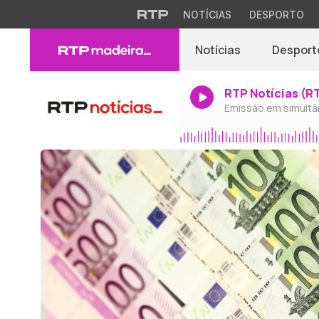
NOTÍCIAS
DESPORTO
Notícias
Desport
RTP Notícias (R
Emissão em simultâ