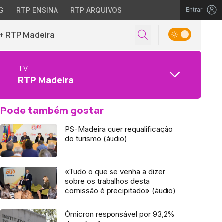
G
RTP ENSINA
RTP ARQUIVOS
Entrar
+ RTP Madeira
TV
RTP Madeira
Pode também gostar
PS-Madeira quer requalificação
do turismo (áudio)
«Tudo o que se venha a dizer
sobre os trabalhos desta
comissão é precipitado» (áudio)
Ómicron responsável por 93,2%