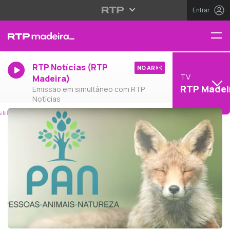
Entrar
RTP Notícias (RTP
NO AR
TV
Madeira)
RTP Madei
Emissão em simultâneo com RTP
Notícias