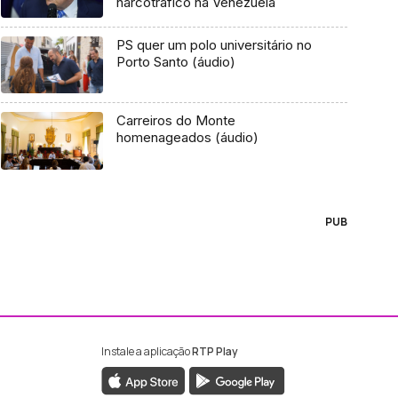
narcotráfico na Venezuela
PS quer um polo universitário no
Porto Santo (áudio)
Carreiros do Monte
homenageados (áudio)
PUB
Instale a aplicação
RTP Play
ebook da RTP Madeira
nstagram da RTP Madeira