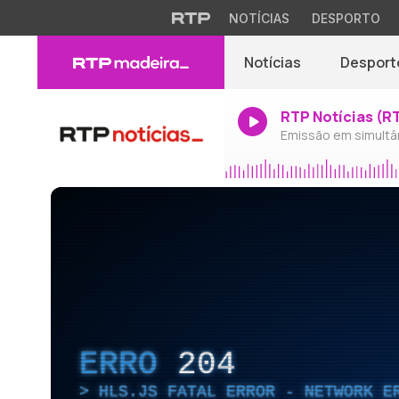
NOTÍCIAS
DESPORTO
Notícias
Desport
RTP Notícias (R
Emissão em simultâ
ERRO
204
HLS.JS FATAL ERROR - NETWORK E