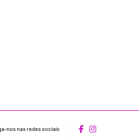
Aceder ao Fac
Aceder ao I
ga-nos nas redes sociais