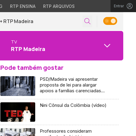
G
RTP ENSINA
RTP ARQUIVOS
Entrar
+ RTP Madeira
TV
RTP Madeira
Pode também gostar
PSD/Madeira vai apresentar
proposta de lei para alargar
apoios a famílias carenciadas
(Vídeo)
Nini Cônsul da Colômbia (vídeo)
Professores consideram