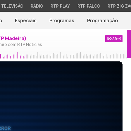
TELEVISÃO
RÁDIO
RTP PLAY
RTP PALCO
RTP ZIG ZA
o
Especiais
Programas
Programação
TP Madeira)
NO AR
neo com RTP Notícias
RROR