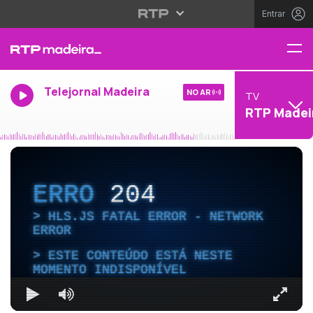
Entrar
Telejornal Madeira
NO AR
TV
RTP Madei
ERRO
204
HLS.JS FATAL ERROR - NETWORK
ERROR
ESTE CONTEÚDO ESTÁ NESTE
MOMENTO INDISPONÍVEL