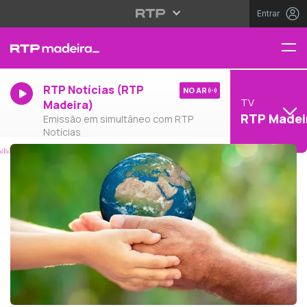
Entrar
RTP Notícias (RTP
NO AR
TV
Madeira)
RTP Madei
Emissão em simultâneo com RTP
Notícias