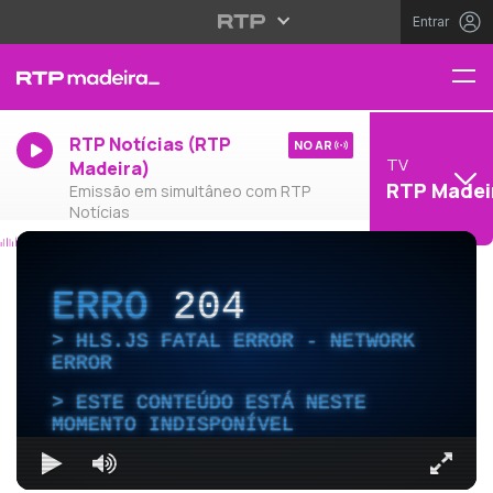
Entrar
RTP Notícias (RTP
NO AR
TV
Madeira)
RTP Madei
Emissão em simultâneo com RTP
Notícias
ERRO
204
HLS.JS FATAL ERROR - NETWORK
ERROR
ESTE CONTEÚDO ESTÁ NESTE
MOMENTO INDISPONÍVEL